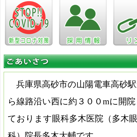
兵庫県高砂市の山陽電車高砂駅
ら線路沿い西に約３００mに開院
ております眼科多木医院（多木
科）院長多木大輔です。